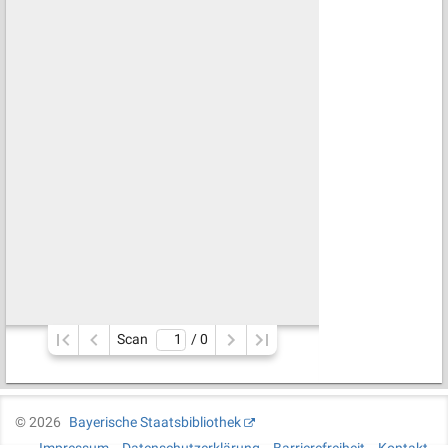
Scan
/ 
0
©
2026
Bayerische Staatsbibliothek
Impressum
Datenschutzerklärung
Barrierefreiheit
Kontakt