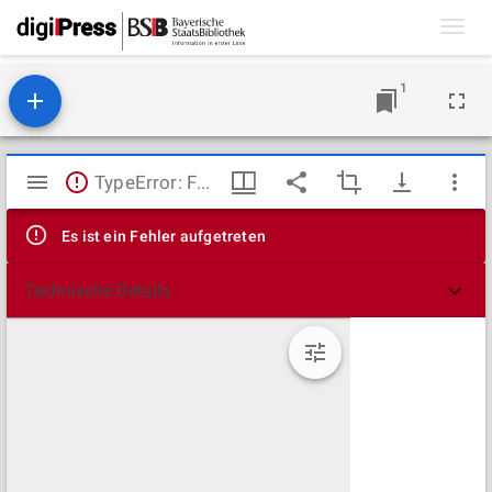
Toggl
navig
1
Mirador
TypeError: Failed to fetch
Viewer
Es ist ein Fehler aufgetreten
Technische Details