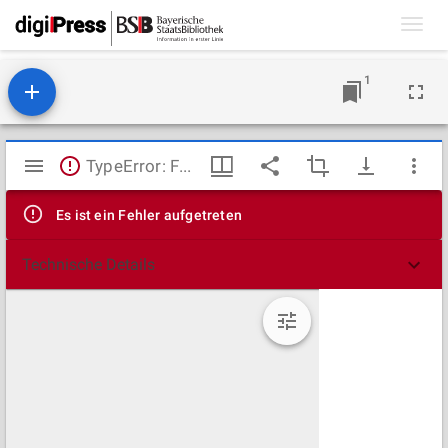
Toggl
navig
1
Mirador
TypeError: Failed to fetch
Viewer
Es ist ein Fehler aufgetreten
Technische Details