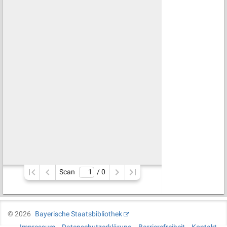
Scan
/ 
0
©
2026
Bayerische Staatsbibliothek
Impressum
Datenschutzerklärung
Barrierefreiheit
Kontakt