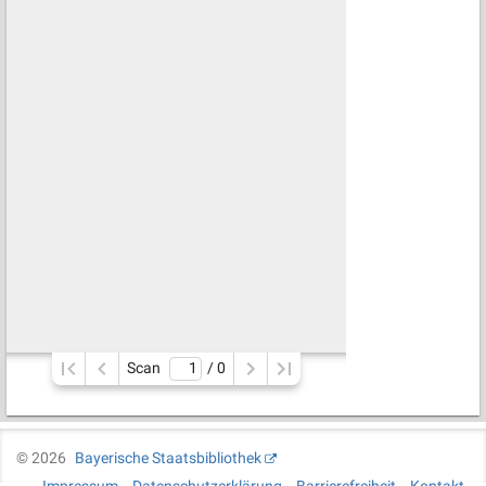
Scan
/ 
0
©
2026
Bayerische Staatsbibliothek
Impressum
Datenschutzerklärung
Barrierefreiheit
Kontakt