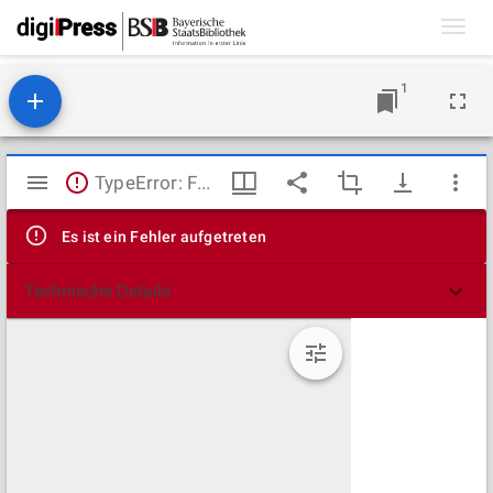
Toggl
navig
1
Mirador
TypeError: Failed to fetch
Viewer
Es ist ein Fehler aufgetreten
Technische Details