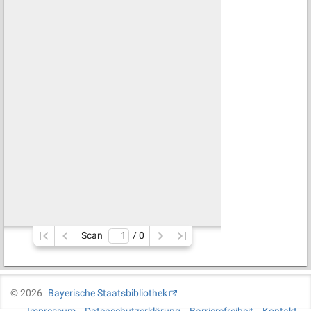
Scan
/ 
0
©
2026
Bayerische Staatsbibliothek
Impressum
Datenschutzerklärung
Barrierefreiheit
Kontakt