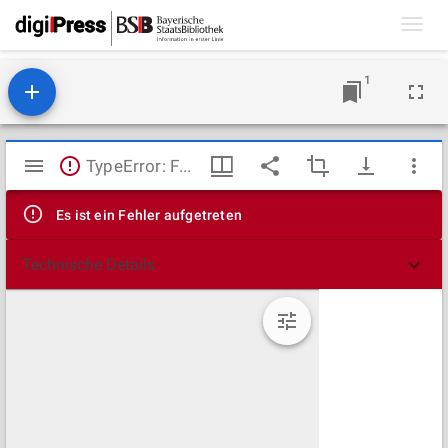
Toggl
navig
1
Mirador
TypeError: Failed to fetch
Viewer
Es ist ein Fehler aufgetreten
Technische Details