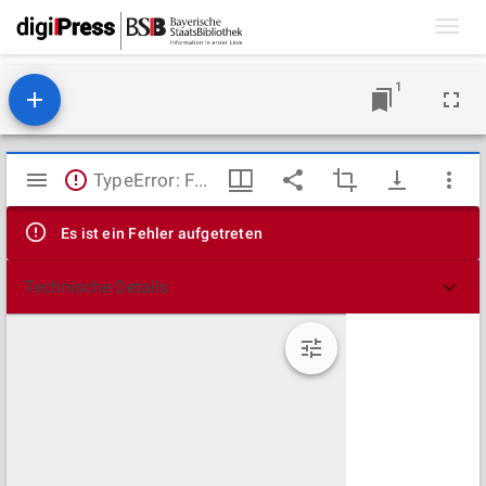
Toggl
navig
1
Mirador
TypeError: Failed to fetch
Viewer
Es ist ein Fehler aufgetreten
Technische Details