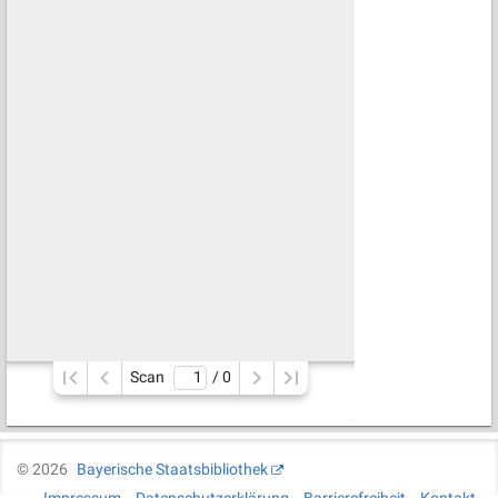
Scan
/ 
0
©
2026
Bayerische Staatsbibliothek
Impressum
Datenschutzerklärung
Barrierefreiheit
Kontakt