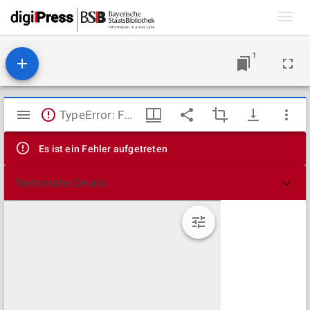
Toggl
navig
1
Mirador
TypeError: Failed to fetch
Viewer
Es ist ein Fehler aufgetreten
Technische Details