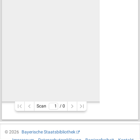
Scan
/ 
0
©
2026
Bayerische Staatsbibliothek
Impressum
Datenschutzerklärung
Barrierefreiheit
Kontakt