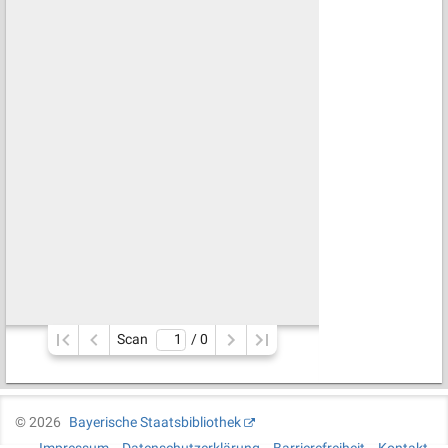
Scan
/ 
0
©
2026
Bayerische Staatsbibliothek
Impressum
Datenschutzerklärung
Barrierefreiheit
Kontakt