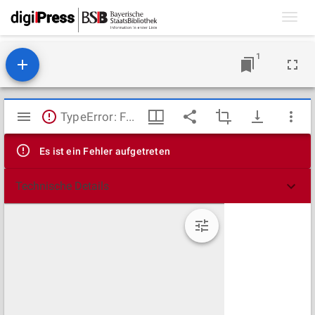
Toggl
navig
1
Mirador
TypeError: Failed to fetch
Viewer
Es ist ein Fehler aufgetreten
Technische Details