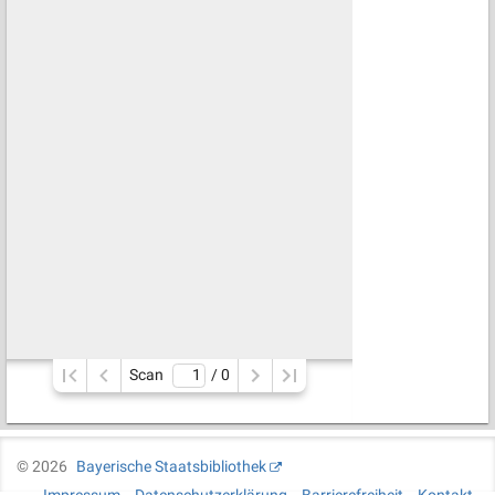
Scan
/ 
0
©
2026
Bayerische Staatsbibliothek
Impressum
Datenschutzerklärung
Barrierefreiheit
Kontakt