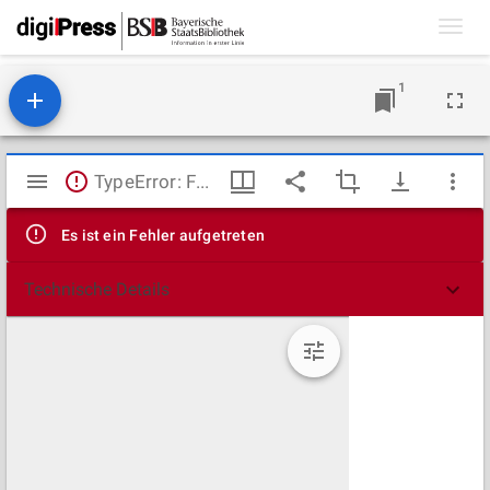
Toggl
navig
1
Mirador
TypeError: Failed to fetch
Viewer
Es ist ein Fehler aufgetreten
Technische Details