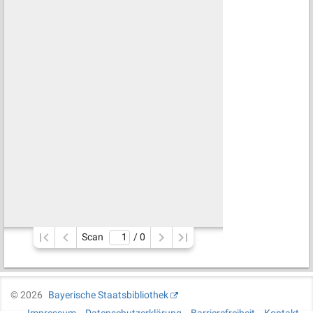
Scan
/ 
0
©
2026
Bayerische Staatsbibliothek
Impressum
Datenschutzerklärung
Barrierefreiheit
Kontakt