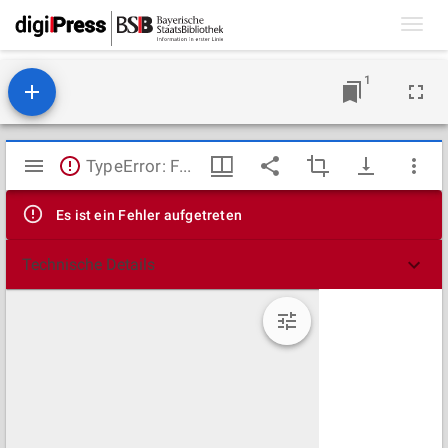
Toggl
navig
1
Mirador
TypeError: Failed to fetch
Viewer
Es ist ein Fehler aufgetreten
Technische Details