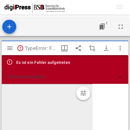
Toggl
navig
1
Mirador
TypeError: Failed to fetch
Viewer
Es ist ein Fehler aufgetreten
Technische Details