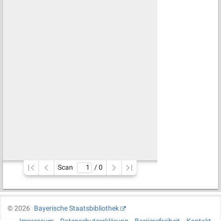
Scan
/ 
0
©
2026
Bayerische Staatsbibliothek
Impressum
Datenschutzerklärung
Barrierefreiheit
Kontakt