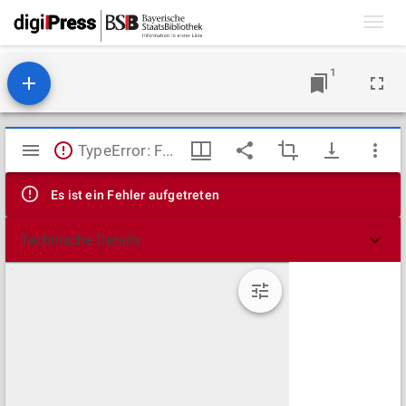
Toggl
navig
1
Mirador
TypeError: Failed to fetch
Viewer
Es ist ein Fehler aufgetreten
Technische Details