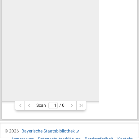
Scan
/ 
0
©
2026
Bayerische Staatsbibliothek
Impressum
Datenschutzerklärung
Barrierefreiheit
Kontakt