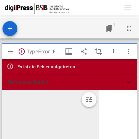
Toggl
navig
1
Mirador
TypeError: Failed to fetch
Viewer
Es ist ein Fehler aufgetreten
Technische Details