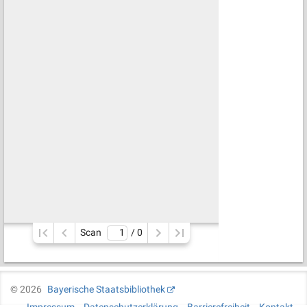
Scan
/ 
0
©
2026
Bayerische Staatsbibliothek
Impressum
Datenschutzerklärung
Barrierefreiheit
Kontakt