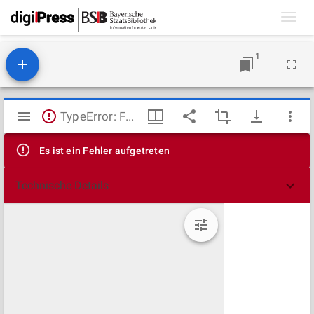
Toggl
navig
1
Mirador
TypeError: Failed to fetch
Viewer
Es ist ein Fehler aufgetreten
Technische Details