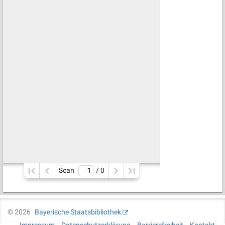
Scan
/ 
0
©
2026
Bayerische Staatsbibliothek
Impressum
Datenschutzerklärung
Barrierefreiheit
Kontakt