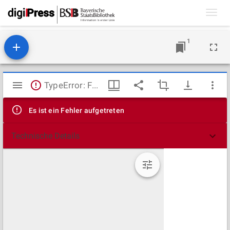
Toggl
navig
1
Mirador
TypeError: Failed to fetch
Viewer
Es ist ein Fehler aufgetreten
Technische Details