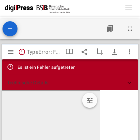
Toggl
navig
1
Mirador
TypeError: Failed to fetch
Viewer
Es ist ein Fehler aufgetreten
Technische Details