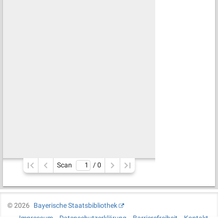
Scan
/ 
0
©
2026
Bayerische Staatsbibliothek
Impressum
Datenschutzerklärung
Barrierefreiheit
Kontakt