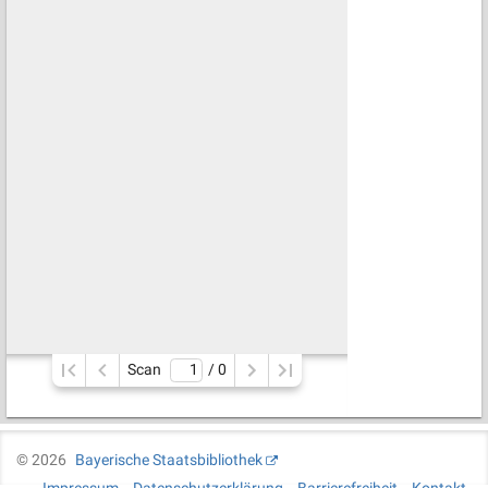
Scan
/ 
0
©
2026
Bayerische Staatsbibliothek
Impressum
Datenschutzerklärung
Barrierefreiheit
Kontakt