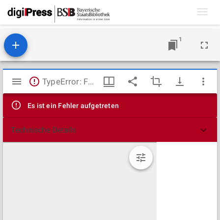
Toggl
navig
1
Mirador
TypeError: Failed to fetch
Viewer
Es ist ein Fehler aufgetreten
Technische Details