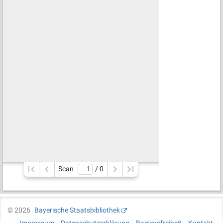
Scan
/ 
0
©
2026
Bayerische Staatsbibliothek
Impressum
Datenschutzerklärung
Barrierefreiheit
Kontakt