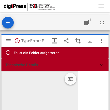
Toggl
navig
1
Mirador
TypeError: Failed to fetch
Viewer
Es ist ein Fehler aufgetreten
Technische Details