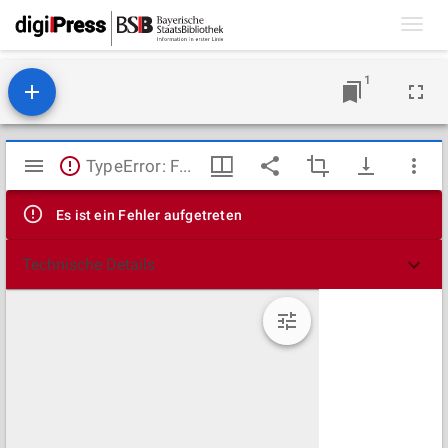
Toggl
navig
1
Mirador
TypeError: Failed to fetch
Viewer
Es ist ein Fehler aufgetreten
Technische Details