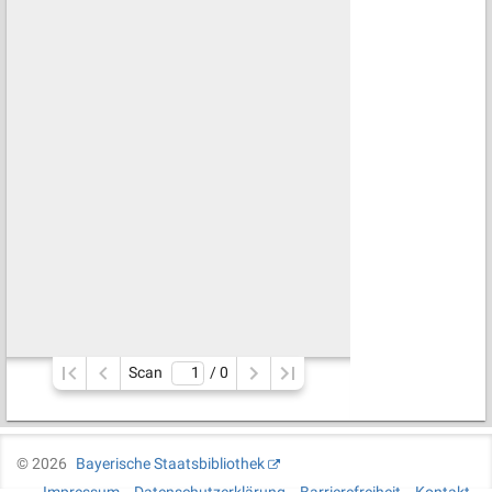
Scan
/ 
0
©
2026
Bayerische Staatsbibliothek
Impressum
Datenschutzerklärung
Barrierefreiheit
Kontakt