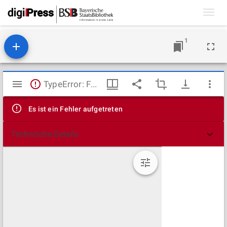
Toggl
navig
1
Mirador
TypeError: Failed to fetch
Viewer
Es ist ein Fehler aufgetreten
Technische Details