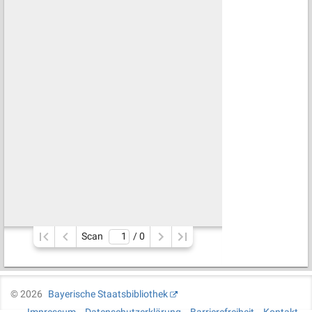
Scan
/ 
0
©
2026
Bayerische Staatsbibliothek
Impressum
Datenschutzerklärung
Barrierefreiheit
Kontakt