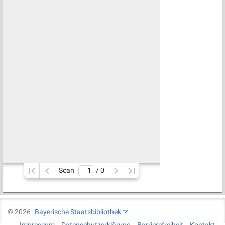
Scan
/ 
0
©
2026
Bayerische Staatsbibliothek
Impressum
Datenschutzerklärung
Barrierefreiheit
Kontakt