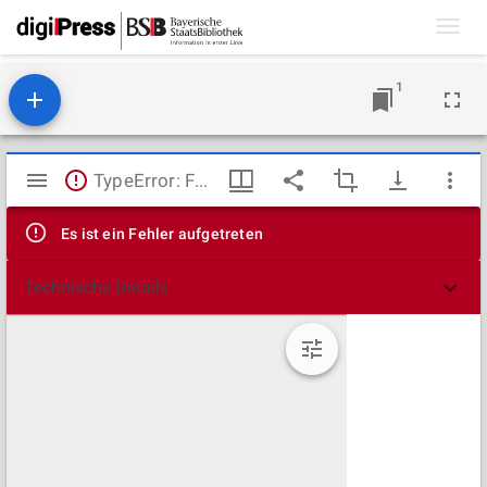
Toggl
navig
1
Mirador
TypeError: Failed to fetch
Viewer
Es ist ein Fehler aufgetreten
Technische Details