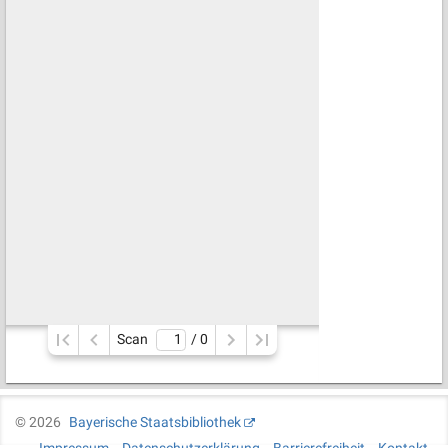
Scan
/ 
0
©
2026
Bayerische Staatsbibliothek
Impressum
Datenschutzerklärung
Barrierefreiheit
Kontakt