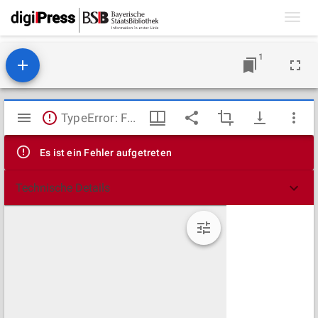
Toggl
navig
1
Mirador
TypeError: Failed to fetch
Viewer
Es ist ein Fehler aufgetreten
Technische Details