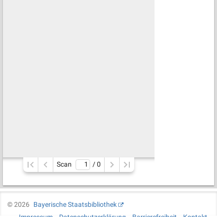
Scan
/ 
0
©
2026
Bayerische Staatsbibliothek
Impressum
Datenschutzerklärung
Barrierefreiheit
Kontakt