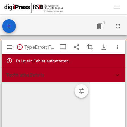
Toggl
navig
1
Mirador
TypeError: Failed to fetch
Viewer
Es ist ein Fehler aufgetreten
Technische Details