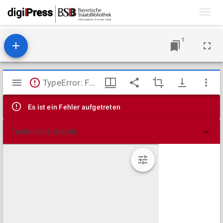
Toggl
navig
1
Mirador
TypeError: Failed to fetch
Viewer
Es ist ein Fehler aufgetreten
Technische Details