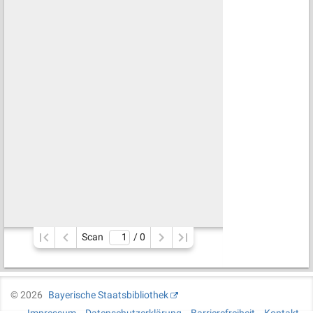
Scan
/ 
0
©
2026
Bayerische Staatsbibliothek
Impressum
Datenschutzerklärung
Barrierefreiheit
Kontakt