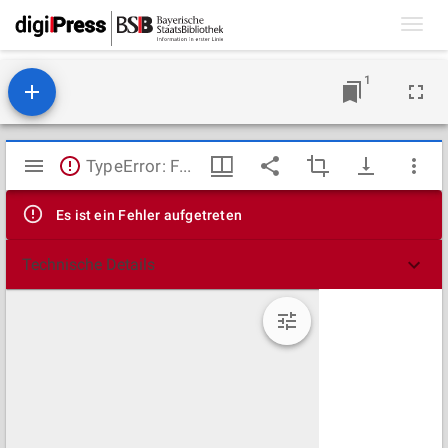
Toggl
navig
1
Mirador
TypeError: Failed to fetch
Viewer
Es ist ein Fehler aufgetreten
Technische Details