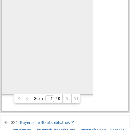
Scan
/ 
0
©
2026
Bayerische Staatsbibliothek
Impressum
Datenschutzerklärung
Barrierefreiheit
Kontakt