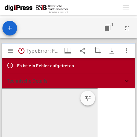
Toggl
navig
1
Mirador
TypeError: Failed to fetch
Viewer
Es ist ein Fehler aufgetreten
Technische Details