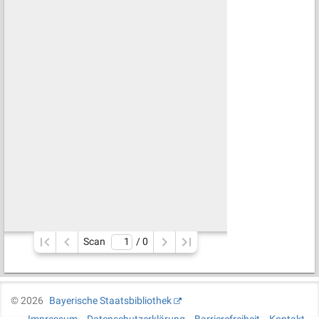
Scan
/ 
0
©
2026
Bayerische Staatsbibliothek
Impressum
Datenschutzerklärung
Barrierefreiheit
Kontakt