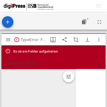
Toggl
navig
1
Mirador
TypeError: Failed to fetch
Viewer
Es ist ein Fehler aufgetreten
Technische Details