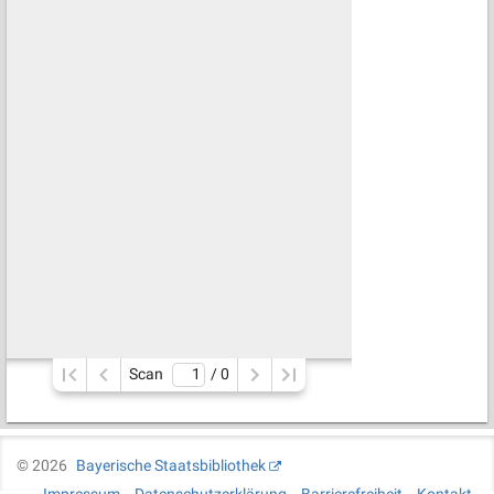
Scan
/ 
0
©
2026
Bayerische Staatsbibliothek
Impressum
Datenschutzerklärung
Barrierefreiheit
Kontakt