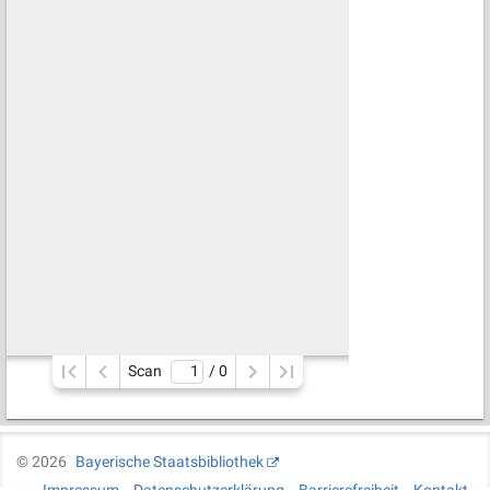
Scan
/ 
0
©
2026
Bayerische Staatsbibliothek
Impressum
Datenschutzerklärung
Barrierefreiheit
Kontakt