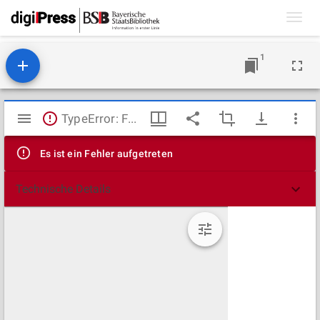
Toggl
navig
1
Mirador
TypeError: Failed to fetch
Viewer
Es ist ein Fehler aufgetreten
Technische Details