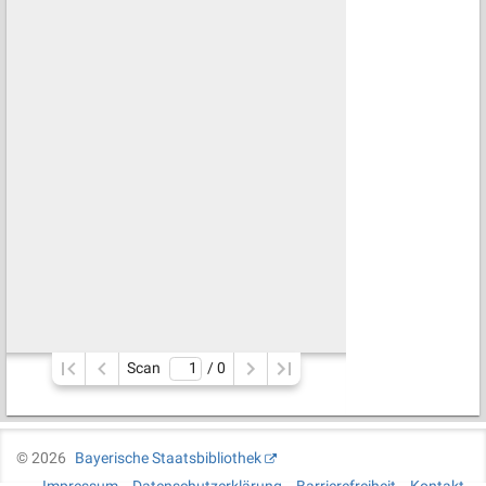
Scan
/ 
0
©
2026
Bayerische Staatsbibliothek
Impressum
Datenschutzerklärung
Barrierefreiheit
Kontakt