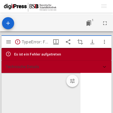
Toggl
navig
1
Mirador
TypeError: Failed to fetch
Viewer
Es ist ein Fehler aufgetreten
Technische Details