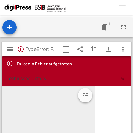
Toggl
navig
1
Mirador
TypeError: Failed to fetch
Viewer
Es ist ein Fehler aufgetreten
Technische Details