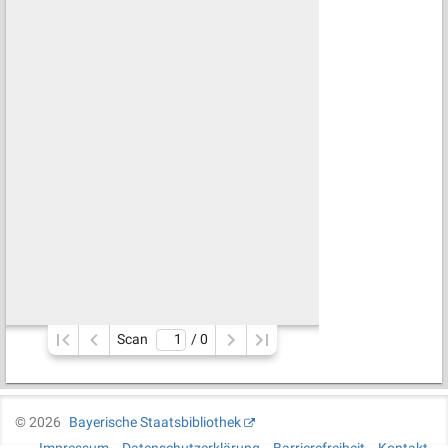
Scan
/ 
0
©
2026
Bayerische Staatsbibliothek
Impressum
Datenschutzerklärung
Barrierefreiheit
Kontakt