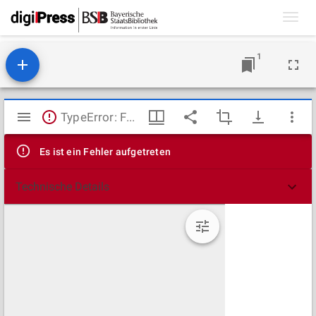
Toggl
navig
1
Mirador
TypeError: Failed to fetch
Viewer
Es ist ein Fehler aufgetreten
Technische Details