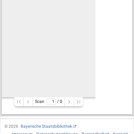
Scan
/ 
0
©
2026
Bayerische Staatsbibliothek
Impressum
Datenschutzerklärung
Barrierefreiheit
Kontakt