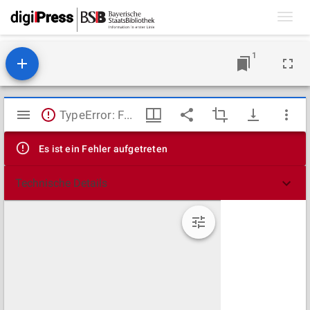
Toggl
navig
1
Mirador
TypeError: Failed to fetch
Viewer
Es ist ein Fehler aufgetreten
Technische Details