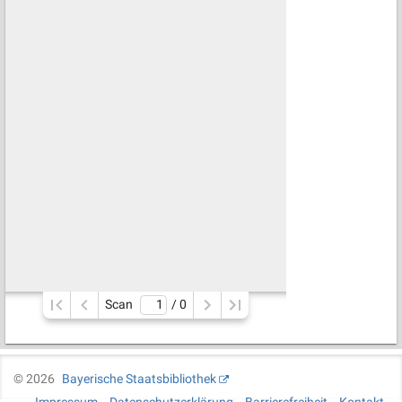
Scan
/ 
0
©
2026
Bayerische Staatsbibliothek
Impressum
Datenschutzerklärung
Barrierefreiheit
Kontakt