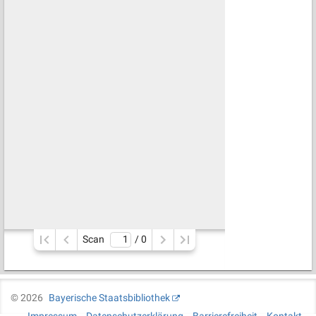
Scan
/ 
0
©
2026
Bayerische Staatsbibliothek
Impressum
Datenschutzerklärung
Barrierefreiheit
Kontakt