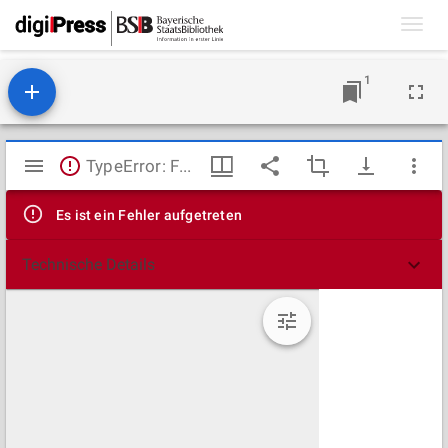
Toggl
navig
1
Mirador
TypeError: Failed to fetch
Viewer
Es ist ein Fehler aufgetreten
Technische Details