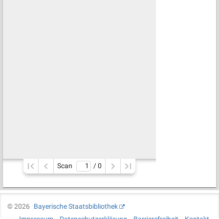
Scan
/ 
0
©
2026
Bayerische Staatsbibliothek
Impressum
Datenschutzerklärung
Barrierefreiheit
Kontakt