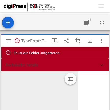
Toggl
navig
1
Mirador
TypeError: Failed to fetch
Viewer
Es ist ein Fehler aufgetreten
Technische Details