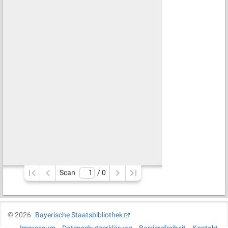
Scan
/ 
0
©
2026
Bayerische Staatsbibliothek
Impressum
Datenschutzerklärung
Barrierefreiheit
Kontakt