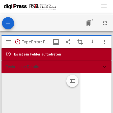
Toggl
navig
1
Mirador
TypeError: Failed to fetch
Viewer
Es ist ein Fehler aufgetreten
Technische Details