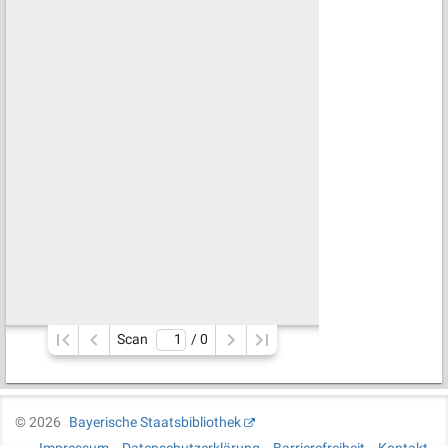
Scan
/ 
0
©
2026
Bayerische Staatsbibliothek
Impressum
Datenschutzerklärung
Barrierefreiheit
Kontakt