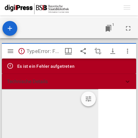
Toggl
navig
1
Mirador
TypeError: Failed to fetch
Viewer
Es ist ein Fehler aufgetreten
Technische Details