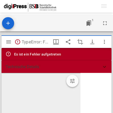
Toggl
navig
1
Mirador
TypeError: Failed to fetch
Viewer
Es ist ein Fehler aufgetreten
Technische Details