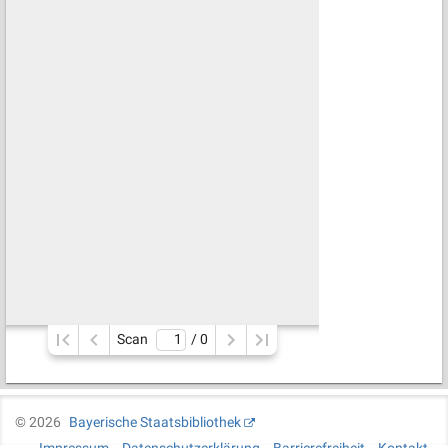
Scan
/ 
0
©
2026
Bayerische Staatsbibliothek
Impressum
Datenschutzerklärung
Barrierefreiheit
Kontakt