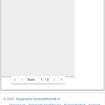
Scan
/ 
0
©
2026
Bayerische Staatsbibliothek
Impressum
Datenschutzerklärung
Barrierefreiheit
Kontakt