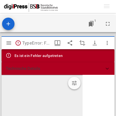
Toggl
navig
1
Mirador
TypeError: Failed to fetch
Viewer
Es ist ein Fehler aufgetreten
Technische Details