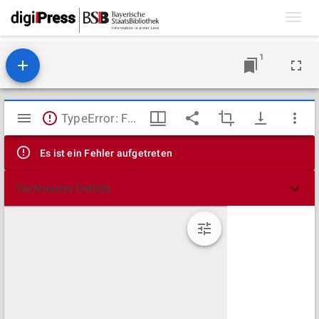
Toggl
navig
1
Mirador
TypeError: Failed to fetch
Viewer
Es ist ein Fehler aufgetreten
Technische Details