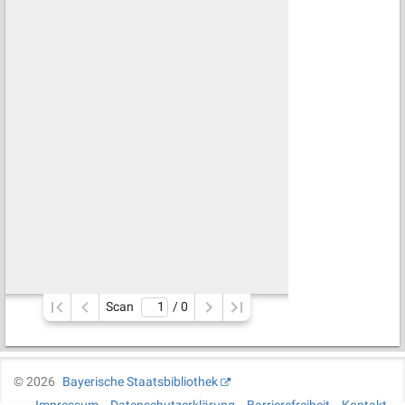
Scan
/ 
0
©
2026
Bayerische Staatsbibliothek
Impressum
Datenschutzerklärung
Barrierefreiheit
Kontakt