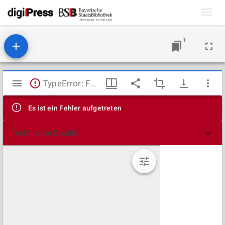
Toggl
navig
1
Mirador
TypeError: Failed to fetch
Viewer
Es ist ein Fehler aufgetreten
Technische Details