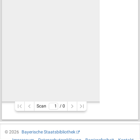
Scan
/ 
0
©
2026
Bayerische Staatsbibliothek
Impressum
Datenschutzerklärung
Barrierefreiheit
Kontakt