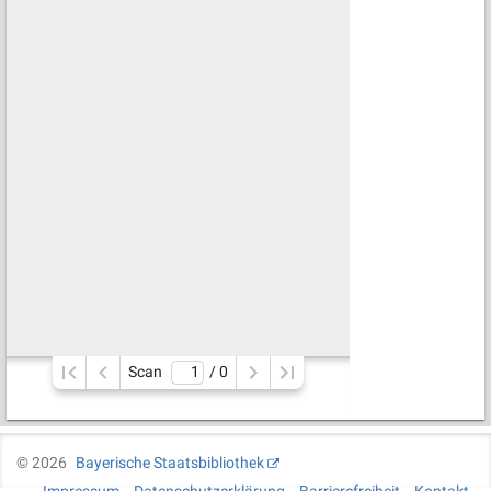
Scan
/ 
0
©
2026
Bayerische Staatsbibliothek
Impressum
Datenschutzerklärung
Barrierefreiheit
Kontakt