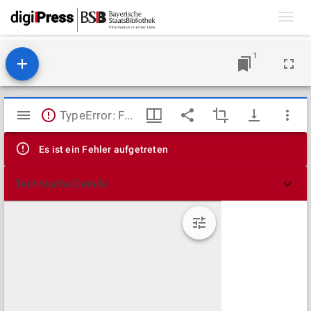
Toggl
navig
1
Mirador
TypeError: Failed to fetch
Viewer
Es ist ein Fehler aufgetreten
Technische Details