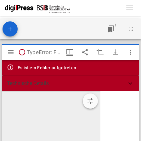
Toggl
navig
1
Mirador
TypeError: Failed to fetch
Viewer
Es ist ein Fehler aufgetreten
Technische Details