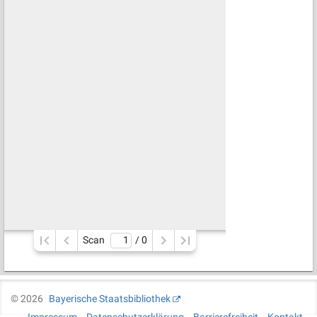
Scan
/ 
0
©
2026
Bayerische Staatsbibliothek
Impressum
Datenschutzerklärung
Barrierefreiheit
Kontakt