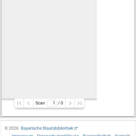
Scan
/ 
0
©
2026
Bayerische Staatsbibliothek
Impressum
Datenschutzerklärung
Barrierefreiheit
Kontakt