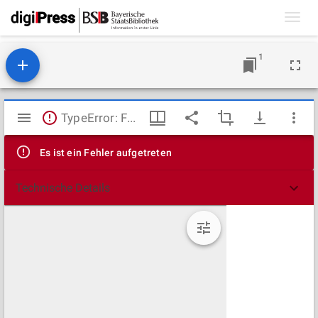
Toggl
navig
1
Mirador
TypeError: Failed to fetch
Viewer
Es ist ein Fehler aufgetreten
Technische Details