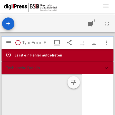
Toggl
navig
1
Mirador
TypeError: Failed to fetch
Viewer
Es ist ein Fehler aufgetreten
Technische Details