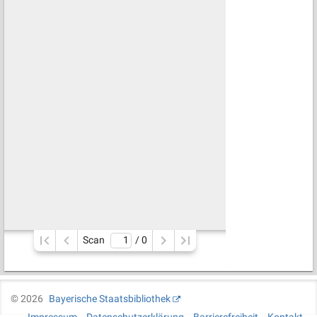
Scan
/ 
0
©
2026
Bayerische Staatsbibliothek
Impressum
Datenschutzerklärung
Barrierefreiheit
Kontakt