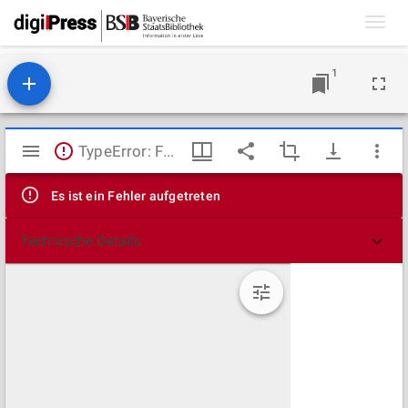
Toggl
navig
1
Mirador
TypeError: Failed to fetch
Viewer
Es ist ein Fehler aufgetreten
Technische Details