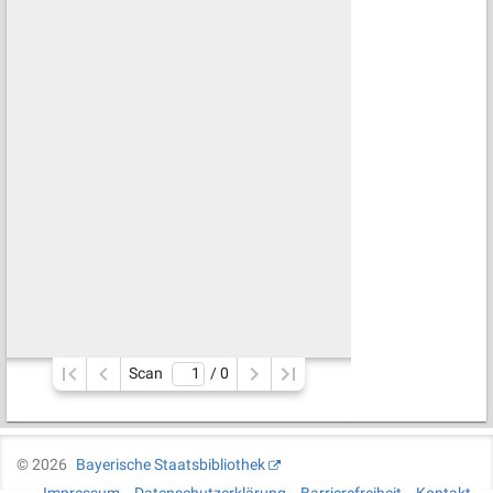
Scan
/ 
0
©
2026
Bayerische Staatsbibliothek
Impressum
Datenschutzerklärung
Barrierefreiheit
Kontakt