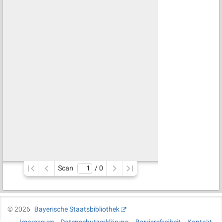
Scan
/ 
0
©
2026
Bayerische Staatsbibliothek
Impressum
Datenschutzerklärung
Barrierefreiheit
Kontakt