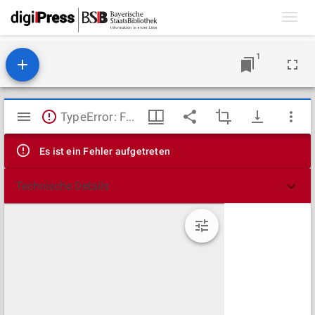
Toggl
navig
1
Mirador
TypeError: Failed to fetch
Viewer
Es ist ein Fehler aufgetreten
Technische Details