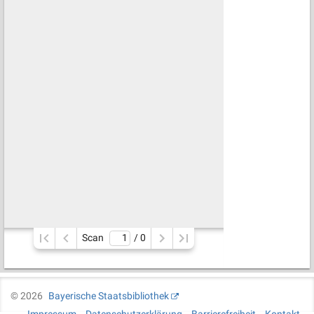
Scan
/ 
0
©
2026
Bayerische Staatsbibliothek
Impressum
Datenschutzerklärung
Barrierefreiheit
Kontakt