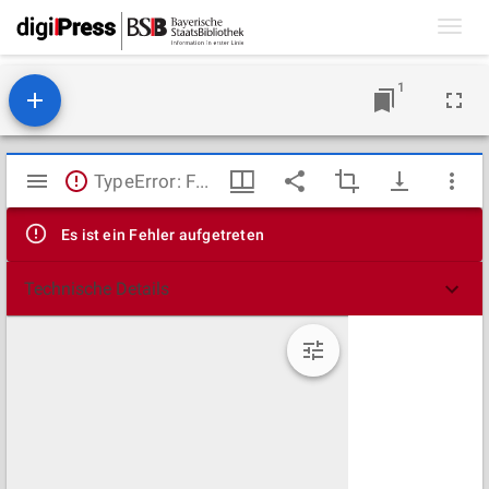
Toggl
navig
1
Mirador
TypeError: Failed to fetch
Viewer
Es ist ein Fehler aufgetreten
Technische Details