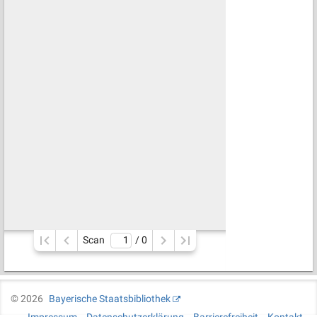
Scan
/ 
0
©
2026
Bayerische Staatsbibliothek
Impressum
Datenschutzerklärung
Barrierefreiheit
Kontakt