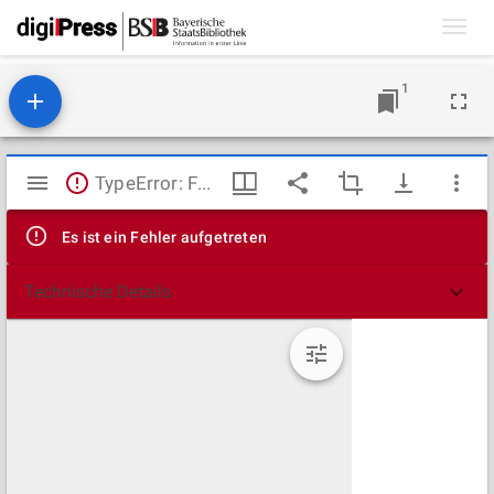
Toggl
navig
1
Mirador
TypeError: Failed to fetch
Viewer
Es ist ein Fehler aufgetreten
Technische Details