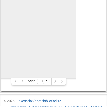
Scan
/ 
0
©
2026
Bayerische Staatsbibliothek
Impressum
Datenschutzerklärung
Barrierefreiheit
Kontakt