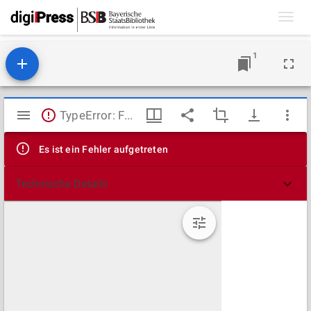
Toggl
navig
1
Mirador
TypeError: Failed to fetch
Viewer
Es ist ein Fehler aufgetreten
Technische Details