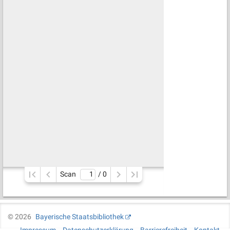
Scan
/ 
0
©
2026
Bayerische Staatsbibliothek
Impressum
Datenschutzerklärung
Barrierefreiheit
Kontakt