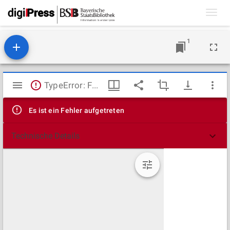
Toggl
navig
1
Mirador
TypeError: Failed to fetch
Viewer
Es ist ein Fehler aufgetreten
Technische Details