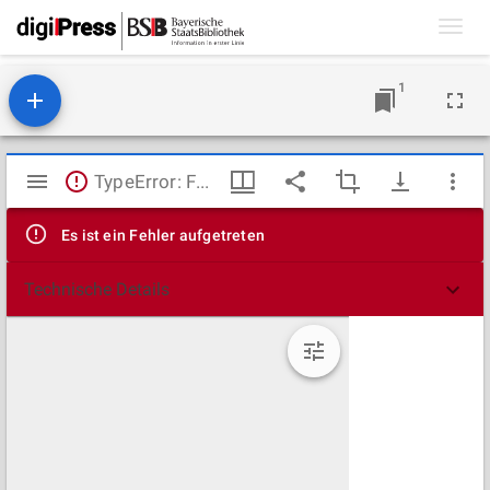
Toggl
navig
1
Mirador
TypeError: Failed to fetch
Viewer
Es ist ein Fehler aufgetreten
Technische Details