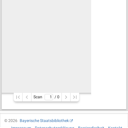
Scan
/ 
0
©
2026
Bayerische Staatsbibliothek
Impressum
Datenschutzerklärung
Barrierefreiheit
Kontakt